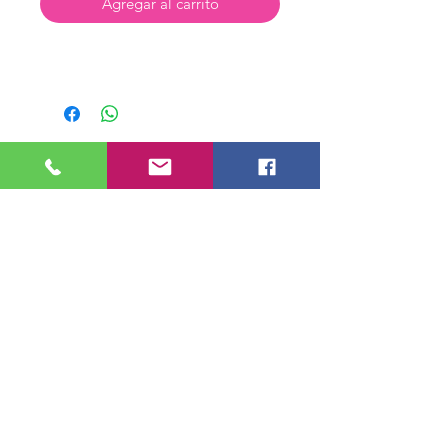
Agregar al carrito
Tienda Virtual
Nosotros
Contactenos
Preguntas Frecuentes
Horarios de Atención
Lunes a Sábado de 6 am a 6 pm
Domingo y Festivos de 6 am a 3 pm.
Direccion Cr 39 49 A 16 Medellín,
Antioquia
Recibe nuestras Ofertas