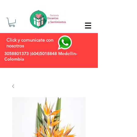
Click y comunicate con
nosotros
3058801373
(604)5018848
Medellin-
Colombia