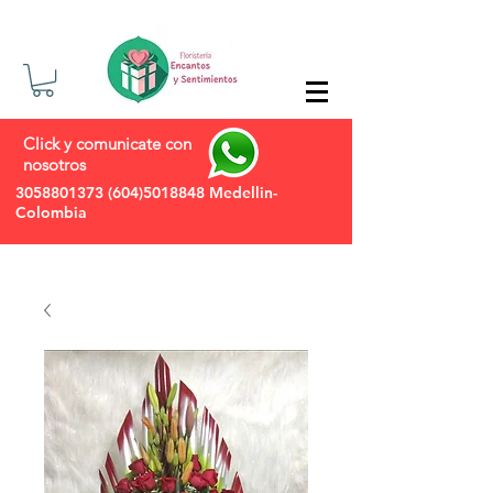
Click y comunicate con
nosotros
3058801373
(604)5018848
Medellin-
Colombia