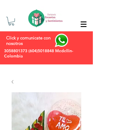
Click y comunicate con
nosotros
3058801373
(604)5018848
Medellin-
Colombia