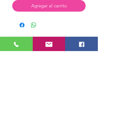
Agregar al carrito
Tienda Virtual
Nosotros
Contactenos
Preguntas Frecuentes
Horarios de Atención
Lunes a Sábado de 6 am a 6 pm
Domingo y Festivos de 6 am a 3 pm.
Direccion Cr 39 49 A 16 Medellín,
Antioquia
Recibe nuestras Ofertas