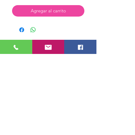
Agregar al carrito
Tienda Virtual
Nosotros
Contactenos
Preguntas Frecuentes
Horarios de Atención
Lunes a Sábado de 6 am a 6 pm
Domingo y Festivos de 6 am a 3 pm.
Direccion Cr 39 49 A 16 Medellín,
Antioquia
Recibe nuestras Ofertas