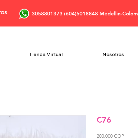
ros
3058801373 (604)5018848 Medellin-Colom
Tienda Virtual
Nosotros
C76
Precio
200.000 COP