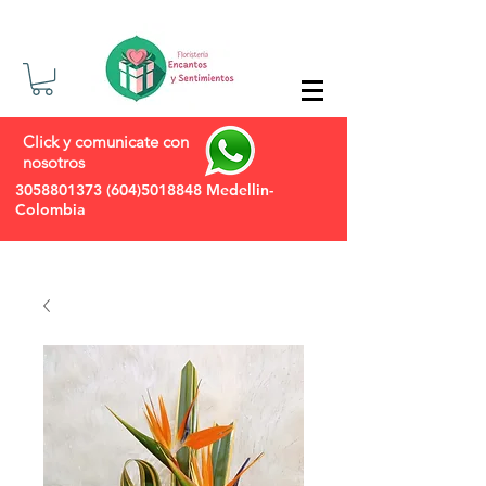
Click y comunicate con
nosotros
3058801373
(604)5018848
Medellin-
Colombia