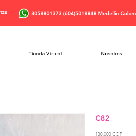
ros
3058801373 (604)5018848 Medellin-Colom
Tienda Virtual
Nosotros
C82
Precio
130.000 COP