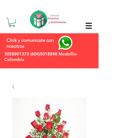
Click y comunicate con
nosotros
3058801373
(604)5018848
Medellin-
Colombia