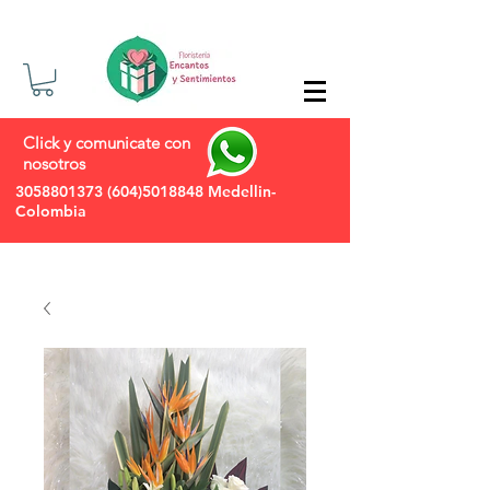
Click y comunicate con
nosotros
3058801373
(604)5018848
Medellin-
Colombia