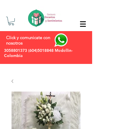
Click y comunicate con
nosotros
3058801373
(604)5018848
Medellin-
Colombia