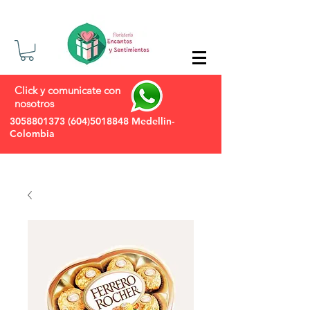
Click y comunicate con
nosotros
3058801373
(604)5018848
Medellin-
Colombia