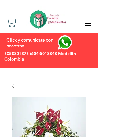
Click y comunicate con
nosotros
3058801373
(604)5018848
Medellin-
Colombia