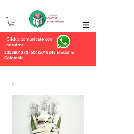
Click y comunicate con
nosotros
3058801373
(604)5018848
Medellin-
Colombia