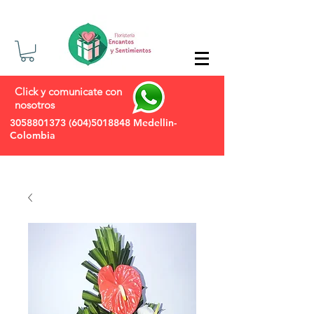
Click y comunicate con
nosotros
3058801373
(604)5018848
Medellin-
Colombia