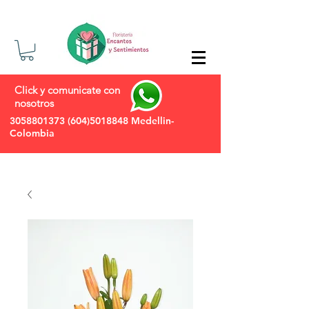
Click y comunicate con
nosotros
3058801373
(604)5018848
Medellin-
Colombia