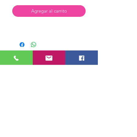
Agregar al carrito
Tienda Virtual
Nosotros
Contactenos
Preguntas Frecuentes
Horarios de Atención
Lunes a Sábado de 6 am a 6 pm
Domingo y Festivos de 6 am a 3 pm.
Direccion Cr 39 49 A 16 Medellín,
Antioquia