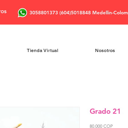
ros
3058801373 (604)5018848 Medellin-Colom
Tienda Virtual
Nosotros
Grado 21
Precio
80.000 COP