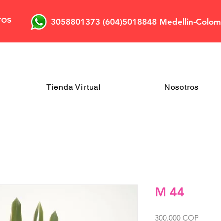
ros
3058801373 (604)5018848 Medellin-Colom
Tienda Virtual
Nosotros
M 44
Precio
300.000 COP