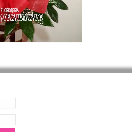
facebook
instagram
Lunes
Preguntas Frecuentes
Domingo
Direccion Cr 3
Tienda Virtual