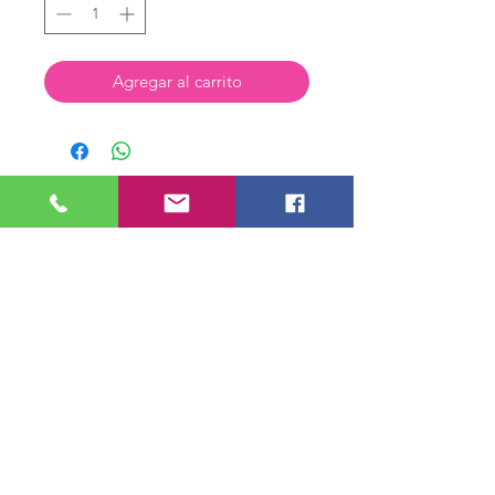
Agregar al carrito
Tienda Virtual
Nosotros
Contactenos
Preguntas Frecuentes
Horarios de Atención
Lunes a Sábado de 6 am a 6 pm
Domingo y Festivos de 6 am a 3 pm.
Direccion Cr 39 49 A 16 Medellín,
Antioquia