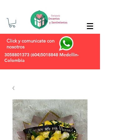
Click y comunicate con
nosotros
3058801373
(604)5018848
Medellin-
Colombia